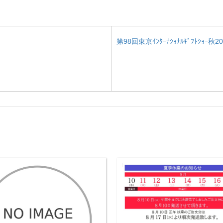
第98回東京ｲﾝﾀｰﾅｼｮﾅﾙｷﾞﾌﾄｼｮｰ秋