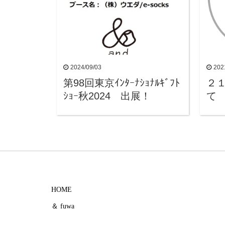
2024/09/03
202
第98回東京ｲﾝﾀｰﾅｼｮﾅﾙｷﾞﾌﾄ
２
ｼｮｰ秋2024 出展！
て
HOME
＆ fuwa